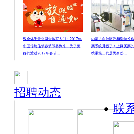
致全体千景公司全体家人们：2017年
内蒙古自治区呼和浩特长
中国传统佳节春节即将到来，为了更
票系统升级了！上网买票
好的渡过2017年春节…
携带第二代居民身份…
招聘动态
联